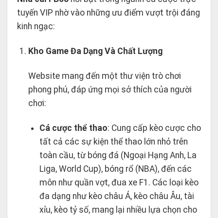
tuyến VIP nhờ vào những ưu điểm vượt trội đáng
kinh ngạc:
Kho Game Đa Dạng Và Chất Lượng
Website mang đến một thư viện trò chơi
phong phú, đáp ứng mọi sở thích của người
chơi:
Cá cược thể thao
: Cung cấp kèo cược cho
tất cả các sự kiện thể thao lớn nhỏ trên
toàn cầu, từ bóng đá (Ngoại Hạng Anh, La
Liga, World Cup), bóng rổ (NBA), đến các
môn như quần vợt, đua xe F1. Các loại kèo
đa dạng như kèo châu Á, kèo châu Âu, tài
xỉu, kèo tỷ số, mang lại nhiều lựa chọn cho