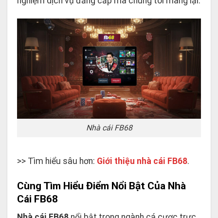
nghiệm dịch vụ đẳng cấp mà chúng tôi mang lại.
Nhà cái FB68
>> Tìm hiểu sâu hơn:
Giới thiệu nhà cái FB68
.
Cùng Tìm Hiểu Điểm Nổi Bật Của Nhà
Cái FB68
Nhà cái FB68
nổi bật trong ngành cá cược trực