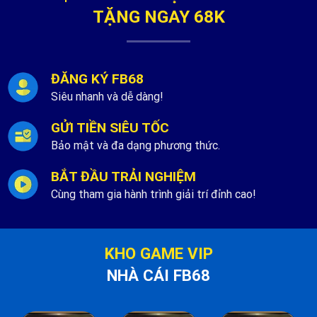
TẶNG NGAY 68K
ĐĂNG KÝ FB68
Siêu nhanh và dễ dàng!
GỬI TIỀN SIÊU TỐC
Bảo mật và đa dạng phương thức.
BẮT ĐẦU TRẢI NGHIỆM
Cùng tham gia hành trình giải trí đỉnh cao!
KHO GAME VIP
NHÀ CÁI FB68