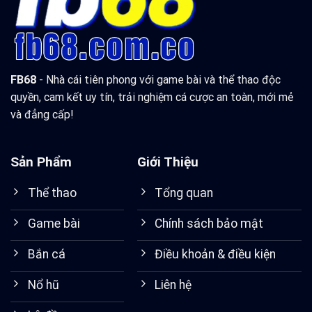
FB68
- Nhà cái tiên phong với game bài và thể thao độc
quyền, cam kết uy tín, trải nghiệm cá cược an toàn, mới mẻ
và đẳng cấp!
Sản Phẩm
Giới Thiệu
Thể thao
Tổng quan
Game bài
Chính sách bảo mật
Bắn cá
Điều khoản & điều kiện
Nổ hũ
Liên hệ