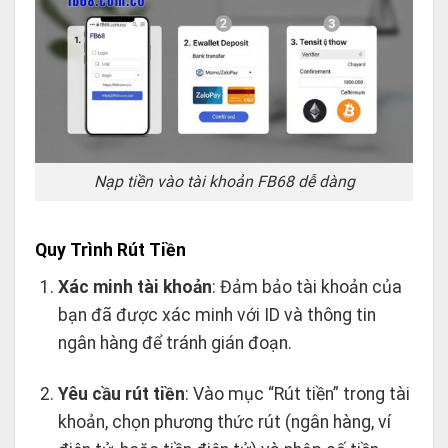
Nạp tiền vào tài khoản FB68 dễ dàng
Quy Trình Rút Tiền
Xác minh tài khoản
: Đảm bảo tài khoản của
bạn đã được xác minh với ID và thông tin
ngân hàng để tránh gián đoạn.
Yêu cầu rút tiền
: Vào mục “Rút tiền” trong tài
khoản, chọn phương thức rút (ngân hàng, ví